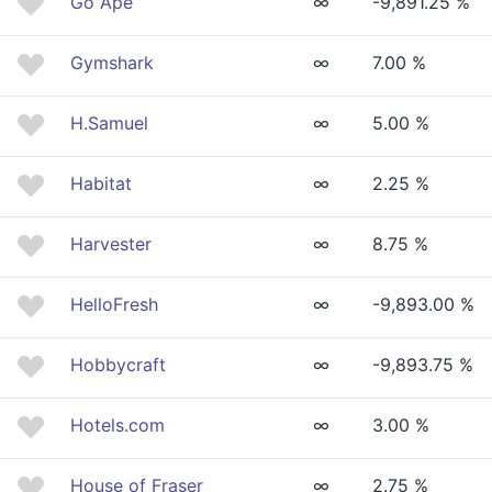
Go Ape
∞
-9,891.25 %
Gymshark
∞
7.00 %
H.Samuel
∞
5.00 %
Habitat
∞
2.25 %
Harvester
∞
8.75 %
HelloFresh
∞
-9,893.00 %
Hobbycraft
∞
-9,893.75 %
Hotels.com
∞
3.00 %
House of Fraser
∞
2.75 %