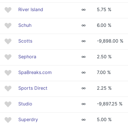
River Island
∞
5.75 %
Schuh
∞
6.00 %
Scotts
∞
-9,898.00 %
Sephora
∞
2.50 %
SpaBreaks.com
∞
7.00 %
Sports Direct
∞
2.25 %
Studio
∞
-9,897.25 %
Superdry
∞
5.00 %