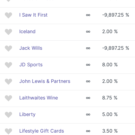
I Saw It First
∞
-9,897.25 %
Iceland
∞
2.00 %
Jack Wills
∞
-9,897.25 %
JD Sports
∞
8.00 %
John Lewis & Partners
∞
2.00 %
Laithwaites Wine
∞
8.75 %
Liberty
∞
5.00 %
Lifestyle Gift Cards
∞
3.50 %