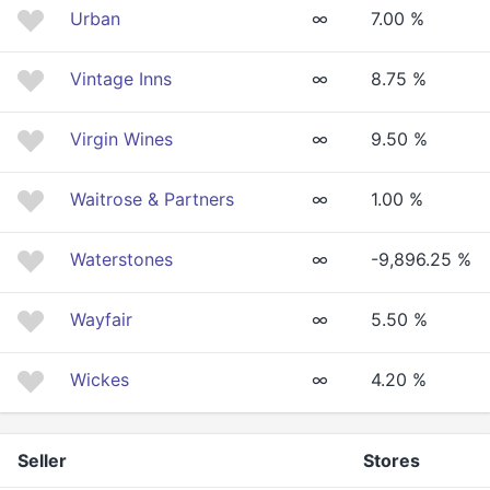
Urban
∞
7.00 %
Vintage Inns
∞
8.75 %
Virgin Wines
∞
9.50 %
Waitrose & Partners
∞
1.00 %
Waterstones
∞
-9,896.25 %
Wayfair
∞
5.50 %
Wickes
∞
4.20 %
Seller
Stores