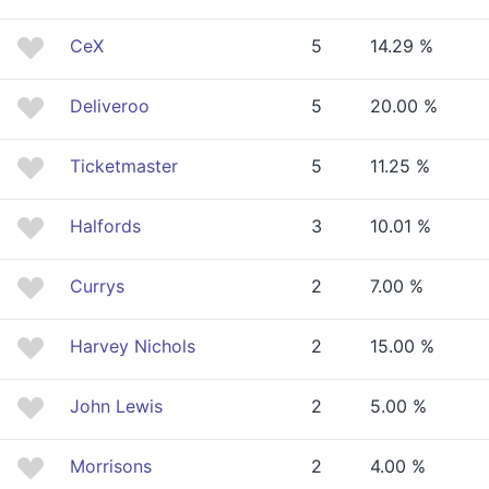
CeX
5
14.29 %
Deliveroo
5
20.00 %
Ticketmaster
5
11.25 %
Halfords
3
10.01 %
Currys
2
7.00 %
Harvey Nichols
2
15.00 %
John Lewis
2
5.00 %
Morrisons
2
4.00 %