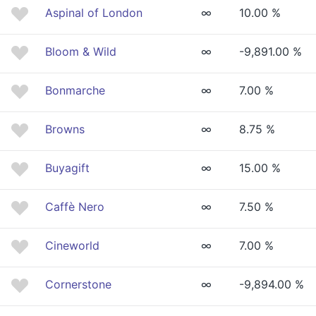
Aspinal of London
∞
10.00 %
Bloom & Wild
∞
-9,891.00 %
Bonmarche
∞
7.00 %
Browns
∞
8.75 %
Buyagift
∞
15.00 %
Caffè Nero
∞
7.50 %
Cineworld
∞
7.00 %
Cornerstone
∞
-9,894.00 %