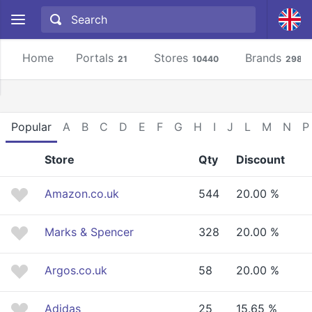
Home
Portals
Stores
Brands
21
10440
2981
Popular
A
B
C
D
E
F
G
H
I
J
L
M
N
P
Store
Qty
Discount
Amazon.co.uk
544
20.00 %
Marks & Spencer
328
20.00 %
Argos.co.uk
58
20.00 %
Adidas
25
15.65 %